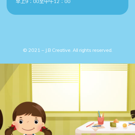
早上9：00至中午12：00
© 2021 – J.B Creative. All rights reserved.