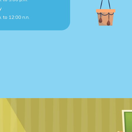
y
. to 12:00 n.n.