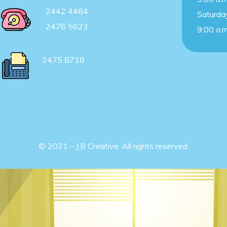
2442 4464
Saturda
2476 5623
9:00 a.m
2475 8718
© 2021 – J.B Creative. All rights reserved.