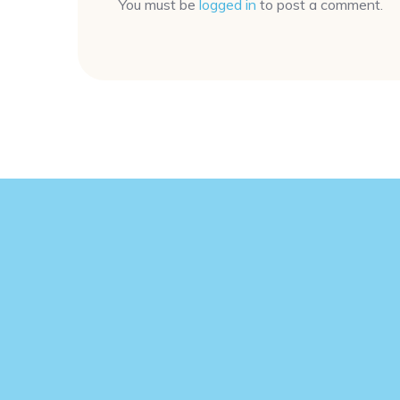
You must be
logged in
to post a comment.