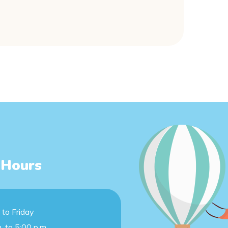
 Hours
to Friday
. to 5:00 p.m.