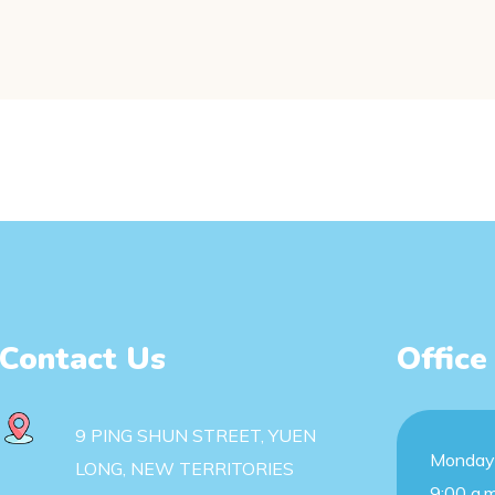
Contact Us
Office
9 PING SHUN STREET, YUEN
Monday 
LONG, NEW TERRITORIES
9:00 a.m