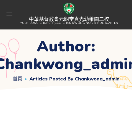
中華基督教會元朗堂真光幼稚園二校
YUEN LONG CHURCH (CCC) CHAN KWONG NO.2 KINDERGARTEN
Author:
Chankwong_admi
首頁
Articles Posted By Chankwong_admin