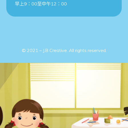
早上9：00至中午12：00
光明學校將舉辦「光
明視覺藝術雙年展」
光明學校將舉辦《光明視覺藝術雙年展》，
誠邀 貴家長參加。歡迎透過以下二維碼報
© 2021 – J.B Creative. All rights reserved.
名了解詳情。
此外，學校亦派發了「光明視覺藝術雙年
展」填色比賽，鼓勵家長踴躍參與。