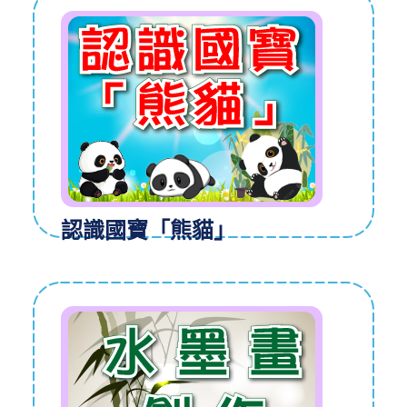
認識國寶「熊貓」