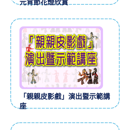
元宵節花燈欣賞
「親親皮影戲」演出暨示範講
座