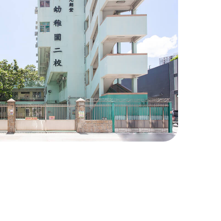
會元朗堂真光幼稚園二校
創校於 2007 年